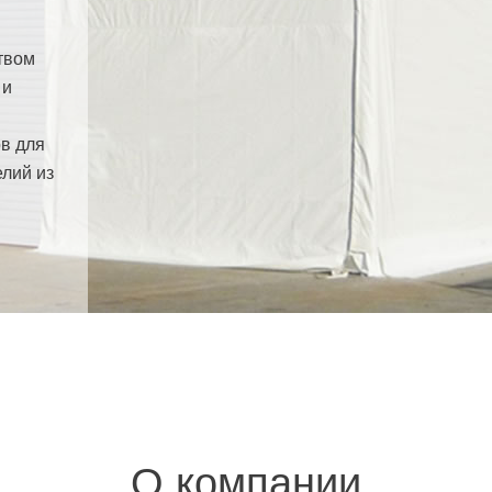
твом
 и
в для
елий из
О компании