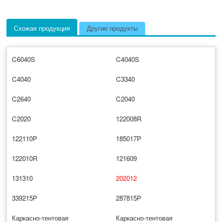
Схожая продукция
Другие продукты
C6040S
C4040S
C4040
C3340
C2640
C2040
C2020
122008R
122110P
185017P
122010R
121609
131310
202012
339215P
287815P
Каркасно-тентовая
Каркасно-тентовая