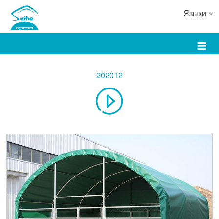
Языки
202012