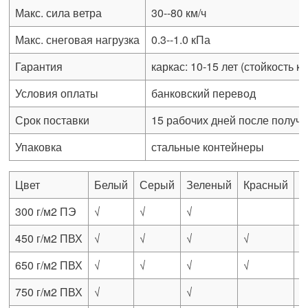
Макс. сила ветра
30--80 км/ч
Макс. снеговая нагрузка
0.3--1.0 кПа
Гарантия
каркас: 10-15 лет (стойкость к 
Условия оплаты
банковский перевод
Срок поставки
15 рабочих дней после получ
Упаковка
стальные контейнеры
Цвет
Белый
Серый
Зеленый
Красный
Б
300 г/м2 ПЭ
√
√
√
√
450 г/м2 ПВХ
√
√
√
√
650 г/м2 ПВХ
√
√
√
√
√
750 г/м2 ПВХ
√
√