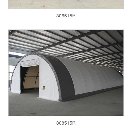
306515R
308515R