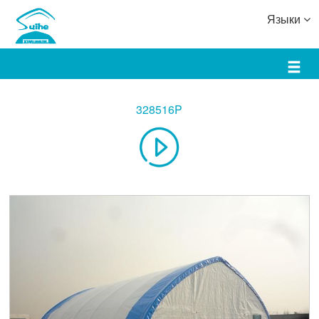
Языки
328516P