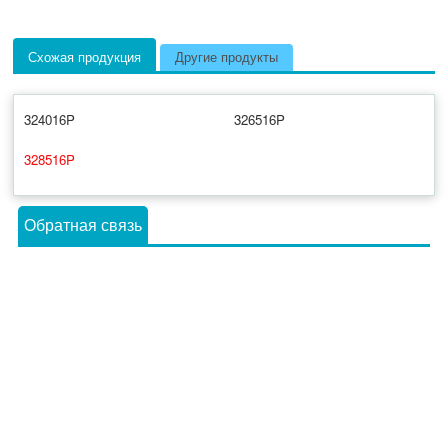
Схожая продукция
Другие продукты
324016P
326516P
328516P
Обратная связь