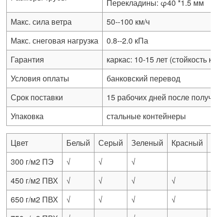
Перекладины: φ40 *1.5 мм
Макс. сила ветра
50--100 км/ч
Макс. снеговая нагрузка
0.8--2.0 кПа
Гарантия
каркас: 10-15 лет (стойкость к 
Условия оплаты
банковский перевод
Срок поставки
15 рабочих дней после получ
Упаковка
стальные контейнеры
Цвет
Белый
Серый
Зеленый
Красный
Б
300 г/м2 ПЭ
√
√
√
√
450 г/м2 ПВХ
√
√
√
√
650 г/м2 ПВХ
√
√
√
√
√